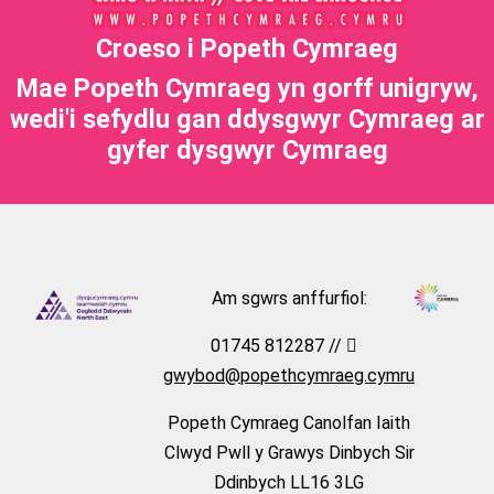
Croeso i Popeth Cymraeg
Mae Popeth Cymraeg yn gorff unigryw,
wedi'i sefydlu gan ddysgwyr Cymraeg ar
gyfer dysgwyr Cymraeg
Am sgwrs anffurfiol:
01745 812287 //
gwybod@popethcymraeg.cymru
Popeth Cymraeg Canolfan Iaith
Clwyd Pwll y Grawys Dinbych Sir
Ddinbych LL16 3LG