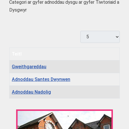
Categori ar gyfer adnoddau dysgu ar gyfer Tiwtoriaid a
Dysgwyr
Dangos #
Teitl
Gweithgareddau
Adnoddau Santes Dwynwen
Adnoddau Nadolig
Erthyglau