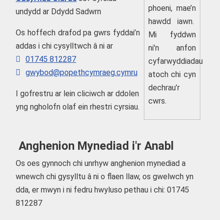
phoeni, mae’n
undydd ar Ddydd Sadwrn
hawdd iawn.
Os hoffech drafod pa gwrs fyddai’n
Mi fyddwn
addas i chi cysylltwch â ni ar
ni'n anfon
01745 812287
cyfarwyddiadau
gwybod@popethcymraeg.cymru
atoch chi cyn
dechrau’r
I gofrestru ar lein cliciwch ar ddolen
cwrs.
yng ngholofn olaf ein rhestri cyrsiau.
Anghenion Mynediad i'r Anabl
Os oes gynnoch chi unrhyw anghenion mynediad a
wnewch chi gysylltu â ni o flaen llaw, os gwelwch yn
dda, er mwyn i ni fedru hwyluso pethau i chi: 01745
812287