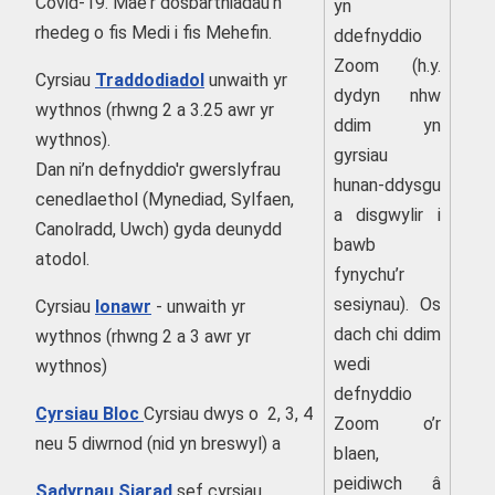
Covid-19. Mae'r dosbarthiadau'n
yn
rhedeg o fis Medi i fis Mehefin.
ddefnyddio
Zoom (h.y.
Cyrsiau
Traddodiadol
unwaith yr
dydyn nhw
wythnos (rhwng 2 a 3.25 awr yr
ddim yn
wythnos).
gyrsiau
Dan ni’n defnyddio'r gwerslyfrau
hunan-ddysgu
cenedlaethol (Mynediad, Sylfaen,
a disgwylir i
Canolradd, Uwch) gyda deunydd
bawb
atodol.
fynychu’r
sesiynau). Os
Cyrsiau
Ionawr
- unwaith yr
dach chi ddim
wythnos (rhwng 2 a 3 awr yr
wedi
wythnos)
defnyddio
Cyrsiau Bloc
Cyrsiau dwys o 2, 3, 4
Zoom o’r
neu 5 diwrnod (nid yn breswyl) a
blaen,
peidiwch â
Sadyrnau Siarad
sef cyrsiau