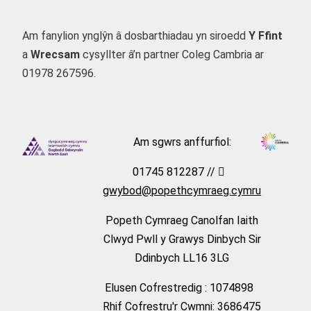
Am fanylion ynglŷn â dosbarthiadau yn siroedd
Y Ffint
a
Wrecsam
cysyllter â’n partner Coleg Cambria ar
01978 267596.
Am sgwrs anffurfiol:
01745 812287 //
gwybod@popethcymraeg.cymru
Popeth Cymraeg Canolfan Iaith
Clwyd Pwll y Grawys Dinbych Sir
Ddinbych LL16 3LG
Elusen Cofrestredig : 1074898
Rhif Cofrestru'r Cwmni: 3686475