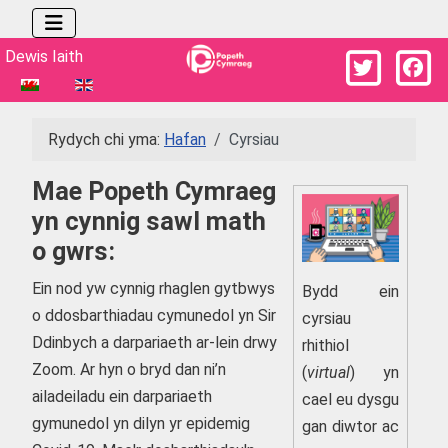
Dewiswch eich iaith
Dewis Iaith
Rydych chi yma:
Hafan
Cyrsiau
Mae Popeth Cymraeg
yn cynnig sawl math
o gwrs:
Ein nod yw cynnig rhaglen gytbwys
Bydd ein
o ddosbarthiadau cymunedol yn Sir
cyrsiau
Ddinbych a darpariaeth ar-lein drwy
rhithiol
Zoom. Ar hyn o bryd dan ni’n
(
virtual
) yn
ailadeiladu ein darpariaeth
cael eu dysgu
gymunedol yn dilyn yr epidemig
gan diwtor ac