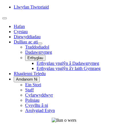
Llwyfan Tiwtoriaid
Hafan
Cyrsiau
Digwyddiadau
Dulliau ac ati
Traddodiadol
Dadawgrymeg
Erthyglau
Erthyglau ynglŷn â Dadawgrymeg
Erthyglau ynglŷn â'r Iaith Gymraeg
Rhaglenni Teledu
Amdanom Ni
Ein Stori
Staff
Cyfarwyddwyr
Polisiau
Cysylltu â ni
Arolygiad Estyn