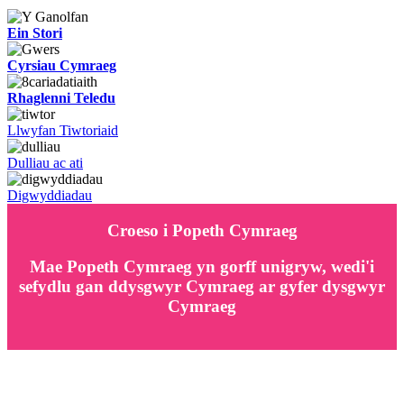
Ein Stori
Cyrsiau Cymraeg
Rhaglenni Teledu
Llwyfan Tiwtoriaid
Dulliau ac ati
Digwyddiadau
Croeso i Popeth Cymraeg
Mae Popeth Cymraeg yn gorff unigryw, wedi'i
sefydlu gan ddysgwyr Cymraeg ar gyfer dysgwyr
Cymraeg